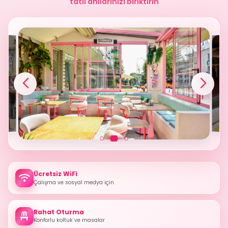
tatlı anılarınızı biriktirin
Ücretsiz WiFi
Çalışma ve sosyal medya için
Rahat Oturma
Konforlu koltuk ve masalar