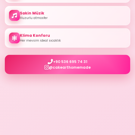
Sakin Müzik
Huzurlu atmosfer
Klima Konforu
Her mevsim ideal sıcaklık
+90 536 695 74 31
@cakearthomemade
💕